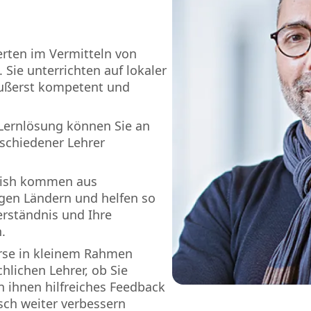
erten im Vermitteln von
 Sie unterrichten auf lokaler
äußerst kompetent und
Lernlösung können Sie an
rschiedener Lehrer
glish kommen aus
gen Ländern und helfen so
erständnis und Ihre
n.
rse in kleinem Rahmen
lichen Lehrer, ob Sie
n ihnen hilfreiches Feedback
isch weiter verbessern