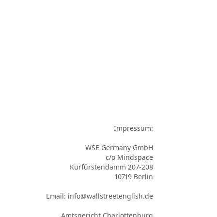
Impressum:

WSE Germany GmbH

c/o Mindspace

Kurfürstendamm 207-208

10719 Berlin

Email: info@wallstreetenglish.de

Amtsgericht Charlottenburg
